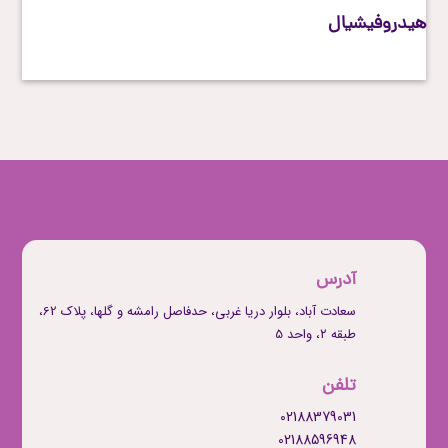
هیدروفیشیال
آدرس
سعادت آباد، بلوار دریا غربی، حدفاصل رامشه و گلها، پلاک 62،
طبقه ۲، واحد 5
تلفن
02188379031
02188596948