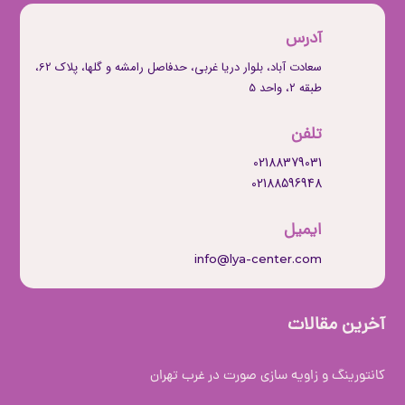
آدرس
سعادت آباد، بلوار دریا غربی، حدفاصل رامشه و گلها، پلاک 62،
طبقه ۲، واحد 5
تلفن
02188379031
02188596948
ایمیل
info@lya-center.com
آخرین مقالات
کانتورینگ و زاویه سازی صورت در غرب تهران