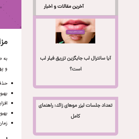
آخرین مقالات و اخبار
مزا
به ط
آیا سانترال لب جایگزین تزریق فیلر لب
و په
است؟
حذف 
بهبو
افزا
تعداد جلسات لیزر موهای زائد: راهنمای
بهبو
کامل
زمان