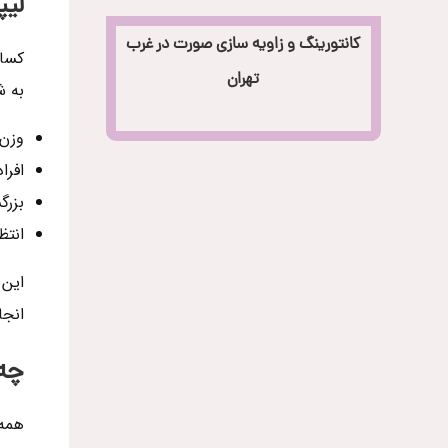
لی
کانتورینگ و زاویه سازی صورت در غرب
کسان
تهران
به 
وزن 
افرا
بزرگ
انتظ
این 
انجا
چه 
همه 