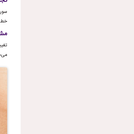
تجم
سورو
خطر
مشک
تغیی
می‌د