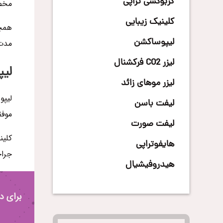
کربوکسی تراپی
مخصو
کلینیک زیبایی
همچ
لیپوساکشن
مدت 
لیزر CO2 فرکشنال
لیپ
لیزر موهای زائد
لیپو
لیفت باسن
موفق
لیفت صورت
کلین
هایفوتراپی
جراح
هیدروفیشیال
برای در