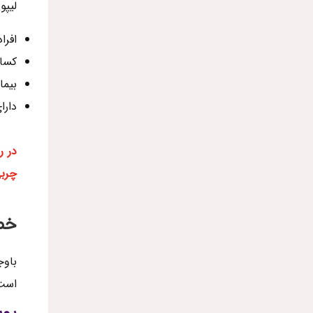
لیپو
افراد
کسانی‌‌که
بیما
دارا
در ر
چربی
خط
باوج
است 