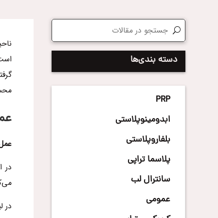
ناحی
است.
دسته بندی‌ها
گرفت
محسو
PRP
عم
ابدومینوپلاستی
بلفاروپلاستی
عمل 
پلاسما تراپی
در ا
سانترال لب
می‌ک
عمومی
در ل