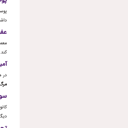
پوس
پوست
داشت
عف
معمو
کند.
آمب
در‌ 
مرگ
سور
کانو
دیگر