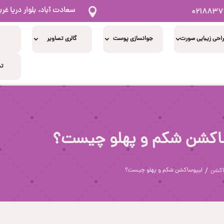
سعادت آباد، بلوار دریا غربی، پلاک ۶۲، ط

۰۲۱۸۸۳۷
احی زیبایی صورت
جوانسازی پوست
گالری تصاویر
تم
اکشن شکم و پهلو چیست؟
لیپوساکشن شکم و پهلو چیست؟
اکشن