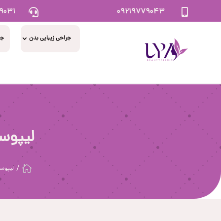
۹۰۳۱
۰۹۲۱۹۷۷۹۰۴۳


جراحی زیبایی بدن
جر
لیپوس

لیپوس