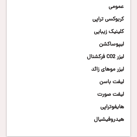
عمومی
کربوکسی تراپی
کلینیک زیبایی
لیپوساکشن
لیزر CO2 فرکشنال
لیزر موهای زائد
لیفت باسن
لیفت صورت
هایفوتراپی
هیدروفیشیال